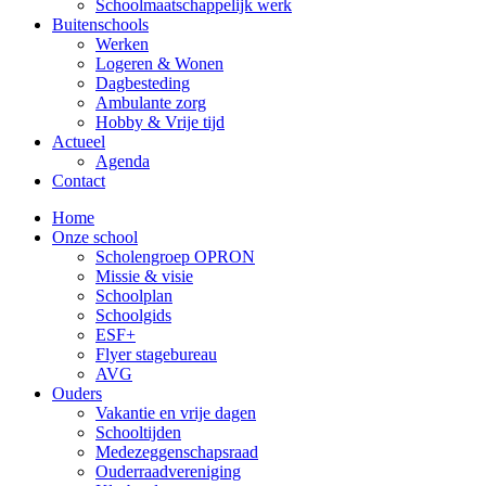
Schoolmaatschappelijk werk
Buitenschools
Werken
Logeren & Wonen
Dagbesteding
Ambulante zorg
Hobby & Vrije tijd
Actueel
Agenda
Contact
Home
Onze school
Scholengroep OPRON
Missie & visie
Schoolplan
Schoolgids
ESF+
Flyer stagebureau
AVG
Ouders
Vakantie en vrije dagen
Schooltijden
Medezeggenschapsraad
Ouderraadvereniging