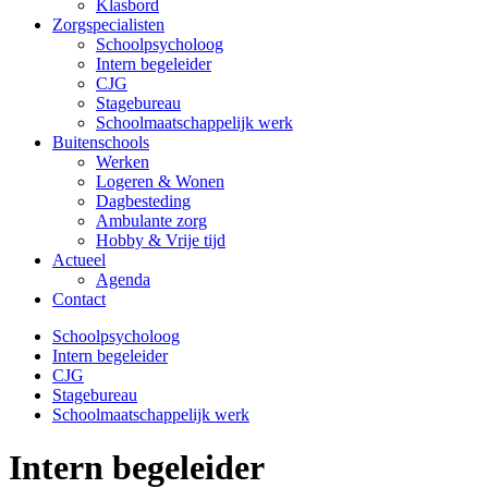
Klasbord
Zorgspecialisten
Schoolpsycholoog
Intern begeleider
CJG
Stagebureau
Schoolmaatschappelijk werk
Buitenschools
Werken
Logeren & Wonen
Dagbesteding
Ambulante zorg
Hobby & Vrije tijd
Actueel
Agenda
Contact
Schoolpsycholoog
Intern begeleider
CJG
Stagebureau
Schoolmaatschappelijk werk
Intern begeleider