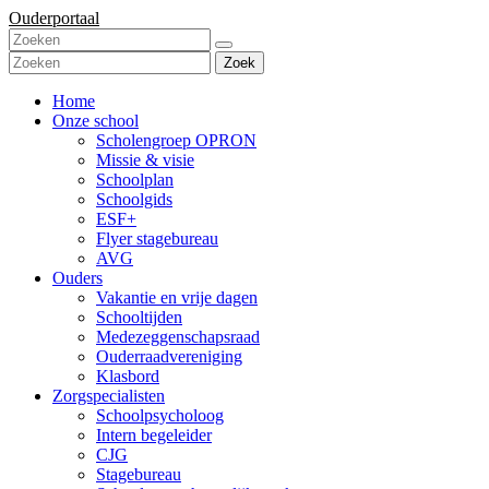
Ouderportaal
Zoek
Home
Onze school
Scholengroep OPRON
Missie & visie
Schoolplan
Schoolgids
ESF+
Flyer stagebureau
AVG
Ouders
Vakantie en vrije dagen
Schooltijden
Medezeggenschapsraad
Ouderraadvereniging
Klasbord
Zorgspecialisten
Schoolpsycholoog
Intern begeleider
CJG
Stagebureau