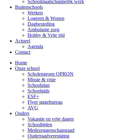
Schoolmaatschappelijk werk
Buitenschools
Werken
Logeren & Wonen
Dagbesteding
Ambulante zorg
Hobby & Vrije tijd
Actueel
Agenda
Contact
Home
Onze school
Scholengroep OPRON
Missie & visie
Schoolplan
Schoolgids
ESF+
Flyer stagebureau
AVG
Ouders
Vakantie en vrije dagen
Schooltijden
Medezeggenschapsraad
Ouderraadvereniging