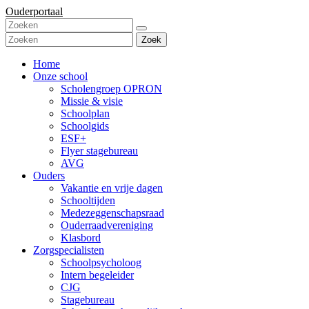
Ouderportaal
Zoek
Home
Onze school
Scholengroep OPRON
Missie & visie
Schoolplan
Schoolgids
ESF+
Flyer stagebureau
AVG
Ouders
Vakantie en vrije dagen
Schooltijden
Medezeggenschapsraad
Ouderraadvereniging
Klasbord
Zorgspecialisten
Schoolpsycholoog
Intern begeleider
CJG
Stagebureau