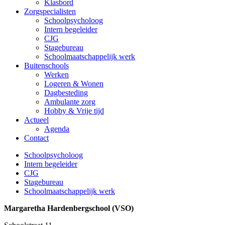
Klasbord
Zorgspecialisten
Schoolpsycholoog
Intern begeleider
CJG
Stagebureau
Schoolmaatschappelijk werk
Buitenschools
Werken
Logeren & Wonen
Dagbesteding
Ambulante zorg
Hobby & Vrije tijd
Actueel
Agenda
Contact
Schoolpsycholoog
Intern begeleider
CJG
Stagebureau
Schoolmaatschappelijk werk
Margaretha Hardenbergschool (VSO)