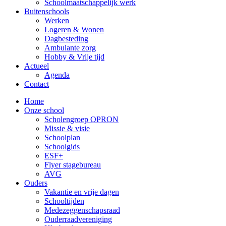
Schoolmaatschappelijk werk
Buitenschools
Werken
Logeren & Wonen
Dagbesteding
Ambulante zorg
Hobby & Vrije tijd
Actueel
Agenda
Contact
Home
Onze school
Scholengroep OPRON
Missie & visie
Schoolplan
Schoolgids
ESF+
Flyer stagebureau
AVG
Ouders
Vakantie en vrije dagen
Schooltijden
Medezeggenschapsraad
Ouderraadvereniging