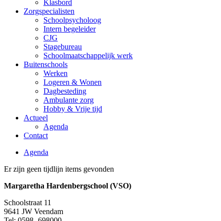
Klasbord
Zorgspecialisten
Schoolpsycholoog
Intern begeleider
CJG
Stagebureau
Schoolmaatschappelijk werk
Buitenschools
Werken
Logeren & Wonen
Dagbesteding
Ambulante zorg
Hobby & Vrije tijd
Actueel
Agenda
Contact
Agenda
Er zijn geen tijdlijn items gevonden
Margaretha Hardenbergschool (VSO)
Schoolstraat 11
9641 JW Veendam
Tel: 0598- 698000