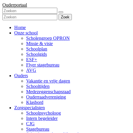
Ouderportaal
Zoek
Home
Onze school
Scholengroep OPRON
Missie & visie
Schoolplan
Schoolgids
ESF+
Flyer stagebureau
AVG
Ouders
Vakantie en vrije dagen
Schooltijden
Medezeggenschapsraad
Ouderraadvereniging
Klasbord
Zorgspecialisten
Schoolpsycholoog
Intern begeleider
CJG
Stagebureau