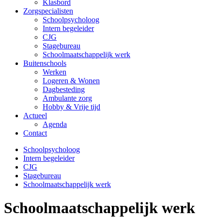
Klasbord
Zorgspecialisten
Schoolpsycholoog
Intern begeleider
CJG
Stagebureau
Schoolmaatschappelijk werk
Buitenschools
Werken
Logeren & Wonen
Dagbesteding
Ambulante zorg
Hobby & Vrije tijd
Actueel
Agenda
Contact
Schoolpsycholoog
Intern begeleider
CJG
Stagebureau
Schoolmaatschappelijk werk
Schoolmaatschappelijk werk