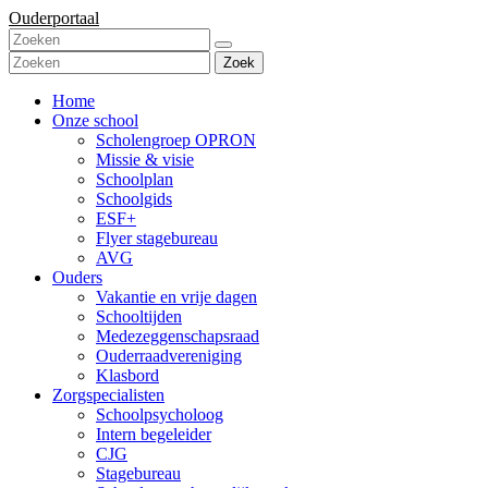
Ouderportaal
Zoek
Home
Onze school
Scholengroep OPRON
Missie & visie
Schoolplan
Schoolgids
ESF+
Flyer stagebureau
AVG
Ouders
Vakantie en vrije dagen
Schooltijden
Medezeggenschapsraad
Ouderraadvereniging
Klasbord
Zorgspecialisten
Schoolpsycholoog
Intern begeleider
CJG
Stagebureau