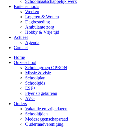
Schoolmaatschappelijk werk
Buitenschools
Werken
Logeren & Wonen
Dagbesteding
Ambulante zorg
Hobby & Vrije tijd
Actueel
Agenda
Contact
Home
Onze school
Scholengroep OPRON
Missie & visie
Schoolplan
Schoolgids
ESF+
Flyer stagebureau
AVG
Ouders
Vakantie en vrije dagen
Schooltijden
Medezeggenschapsraad
Ouderraadvereniging